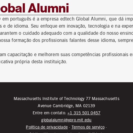
obal Alumni
 em português é a empresa edtech Global Alumni, que dá imp
s e de idioma. Seu enfoque em inovação, tecnologia e na exp
garantem o cuidado adequado com a qualidade do nosso ensino
ossa formação dos profissionais falantes desse idioma, semp
iram capacitação e melhorem suas competências profissionais
ativa própria desta instituição.
Massachusetts Institute of Technology 77 Massachusetts
Avenue Cambridge, MA 02139
Entre em contato:
+1 315 501 0457
globalalumni@xpro.mit.edu
Política de privacidade
·
Termos de serviço
·