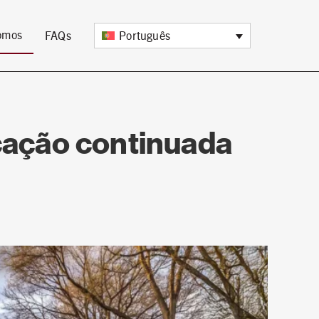
omos
FAQs
Português
cação continuada